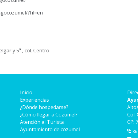
ingocozumel/?hl=en
lgar y 5ª , col. Centro
Inicio
Dire
Experiencias
Ayu
¿Dónde hospedarse?
Alto
¿Cómo llegar a Cozumel?
Col.
Atención al Turista
CP: 
Ayuntamiento de cozumel
86