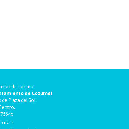
cción de turismo
ntamiento de Cozumel
s de Plaza del Sol
 Centro,
77664o
 9 0212