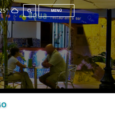
25º
MENÚ
GO