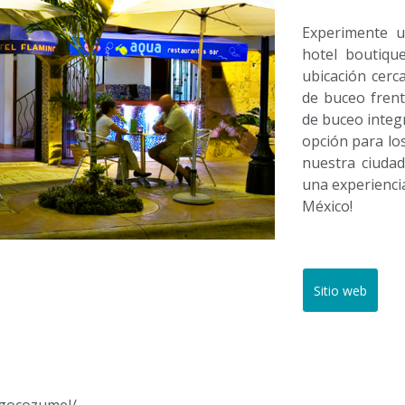
Experimente u
hotel boutiqu
ubicación cerc
de buceo frent
de buceo integ
opción para lo
nuestra ciudad
una experiencia
México!
Sitio web
ngocozumel/