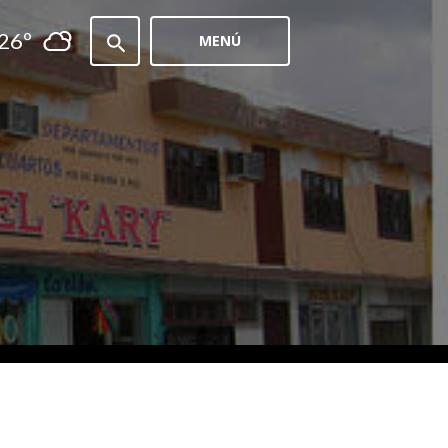
26º
MENÚ