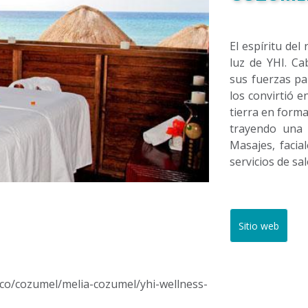
El espíritu del 
luz de YHI. Ca
sus fuerzas par
los convirtió 
tierra en forma 
trayendo una 
Masajes, facia
servicios de sa
Sitio web
co/cozumel/melia-cozumel/yhi-wellness-