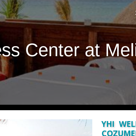
ss Center at Me
YHI WEL
COZUME