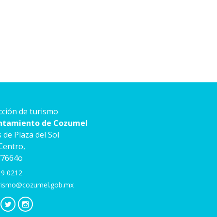
cción de turismo
ntamiento de Cozumel
s de Plaza del Sol
 Centro,
77664o
 9 0212
rismo@cozumel.gob.mx