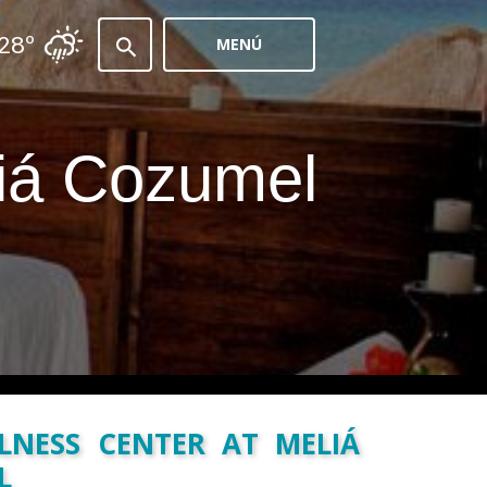
28º
MENÚ
liá Cozumel
LNESS CENTER AT MELIÁ
L